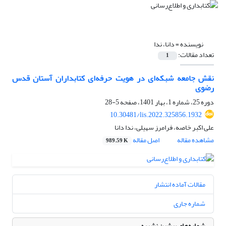
نویسنده =
دانا، ندا
تعداد مقالات:
1
نقش جامعه شبکه‌ای در هویت حرفه‌ای کتابداران آستان قدس
رضوی
دوره 25، شماره 1، بهار 1401، صفحه
5-28
10.30481/lis.2022.325856.1932
علی اکبر خاصه، فرامرز سهیلی، ندا دانا
مشاهده مقاله
اصل مقاله
989.59 K
مقالات آماده انتشار
شماره جاری
شماره‌های پیشین نشریه