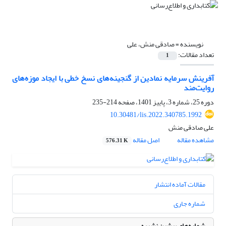
نویسنده =
صادقی منش، علی
تعداد مقالات:
1
آفرینش سرمایه نمادین از گنجینه‌های نسخ خطی با ایجاد موزه‌های
روایت‌مند
دوره 25، شماره 3، پاییز 1401، صفحه
214-235
10.30481/lis.2022.340785.1992
علی صادقی منش
مشاهده مقاله
اصل مقاله
576.31 K
مقالات آماده انتشار
شماره جاری
شماره‌های پیشین نشریه