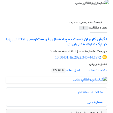
نویسنده =
ربیعی، محبوبه
تعداد مقالات:
1
نگرش کاربران نسبت به پیاده‌سازی فهرست‌نویسی اجتماعی پویا
در اپک کتابخانه ملی ایران
دوره 25، شماره 3، پاییز 1401، صفحه
65-85
10.30481/lis.2022.346744.1972
محبوبه ربیعی
مشاهده مقاله
اصل مقاله
622.65 K
مقالات آماده انتشار
شماره جاری
شماره‌های پیشین نشریه