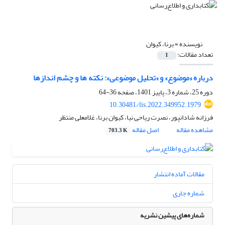
نویسنده =
برنا، کیوان
تعداد مقالات:
1
درباره «موضوع» و «تحلیل موضوعی»: نکته ها و چشم اندازها
دوره 25، شماره 3، پاییز 1401، صفحه
36-64
10.30481/lis.2022.349952.1979
فرزانه شادانپور، نصرت ریاحی نیا، کیوان برنا، غلامعلی منتظر
مشاهده مقاله
اصل مقاله
703.3 K
مقالات آماده انتشار
شماره جاری
شماره‌های پیشین نشریه