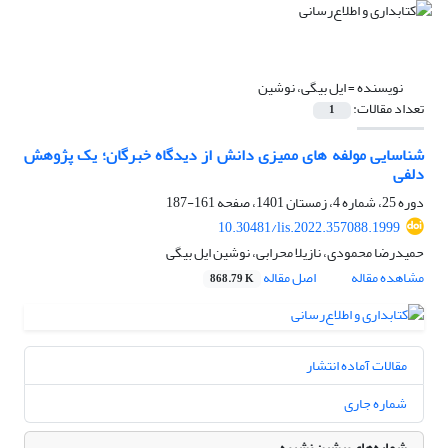
نویسنده =
ایل بیگی، نوشین
تعداد مقالات:
1
شناسایی مولفه های ممیزی دانش از دیدگاه خبرگان؛ یک پژوهش
دلفی
دوره 25، شماره 4، زمستان 1401، صفحه
161-187
10.30481/lis.2022.357088.1999
حمیدرضا محمودی، نازیلا محرابی، نوشین ایل بیگی
مشاهده مقاله
اصل مقاله
868.79 K
مقالات آماده انتشار
شماره جاری
شماره‌های پیشین نشریه