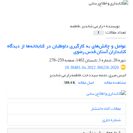
نویسنده =
زارعی شاندیز، فاطمه
تعداد مقالات:
1
عوامل و چالش‌های به کارگیری داوطلبان در کتابخانه‌ها از دیدگاه
کتابداران آستان قدس رضوی
دوره 26، شماره 1، تابستان 1402، صفحه
259-278
10.30481/lis.2022.366226.2020
انیس میری، نجمه سیددخت، فاطمه زارعی شاندیز
مشاهده مقاله
اصل مقاله
588.4 K
مقالات آماده انتشار
شماره جاری
شماره‌های پیشین نشریه