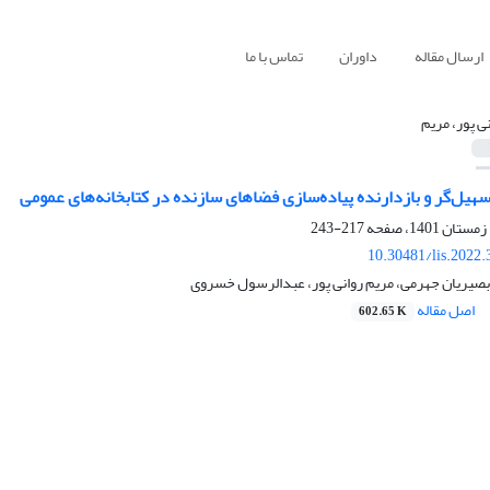
ارسال مقاله
داوران
تماس با ما
نی پور، مریم
یل‌گر و بازدارنده پیاده‌سازی فضاهای سازنده در کتابخانه‌های عمومی
217-243
10.30481/lis.2022
بصیریان جهرمی، مریم روانی پور، عبدالرسول خسروی
اصل مقاله
602.65 K