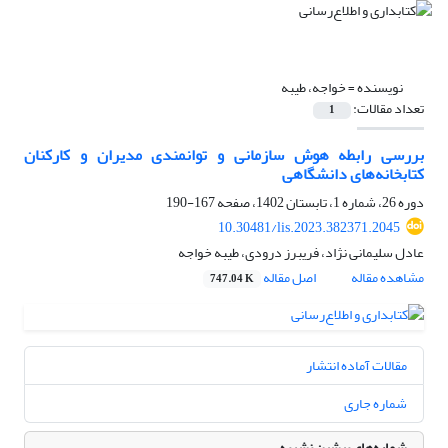
نویسنده =
خواجه، طیبه
تعداد مقالات:
1
بررسی رابطه هوش سازمانی و توانمندی مدیران و کارکنان
کتابخانه‌های دانشگاهی
دوره 26، شماره 1، تابستان 1402، صفحه
167-190
10.30481/lis.2023.382371.2045
عادل سلیمانی نژاد، فریبرز درودی، طیبه خواجه
مشاهده مقاله
اصل مقاله
747.04 K
مقالات آماده انتشار
شماره جاری
شماره‌های پیشین نشریه