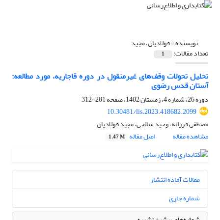
نویسنده =
فولادیان، مجید
تعداد مقالات:
1
تحلیل تحولات وقف‌های غیرمنقول در دوره قاجاریه، مورد مطالعه:
آستان ‌قدس ‌رضوی
دوره 26، شماره 4، زمستان 1402، صفحه
281-312
10.30481/lis.2023.418682.2099
مصطفی فرزانه، وحید شالچی، مجید فولادیان
مشاهده مقاله
اصل مقاله
1.47 M
مقالات آماده انتشار
شماره جاری
شماره‌های پیشین نشریه