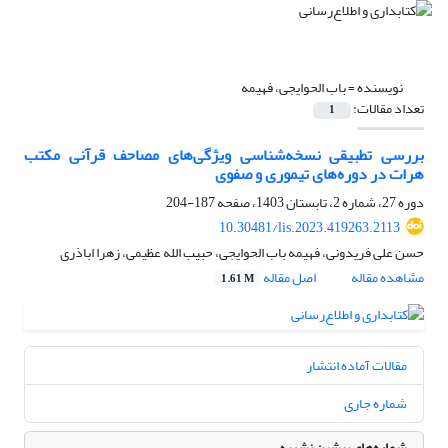
نویسنده =
باب الحوایجی، فهیمه
تعداد مقالات:
1
بررسی تطبیقی نسخه‌شناسی ویژگی‌های مصاحف قرآنی مکتب
هرات در دوره‌های تیموری و صفوی
دوره 27، شماره 2، تابستان 1403، صفحه
187-204
10.30481/lis.2023.419263.2113
حسن علی فریدونی، فهیمه باب الحوایجی، حبیب الله عظیمی، زهرا اباذری
مشاهده مقاله
اصل مقاله
1.61 M
مقالات آماده انتشار
شماره جاری
شماره‌های پیشین نشریه