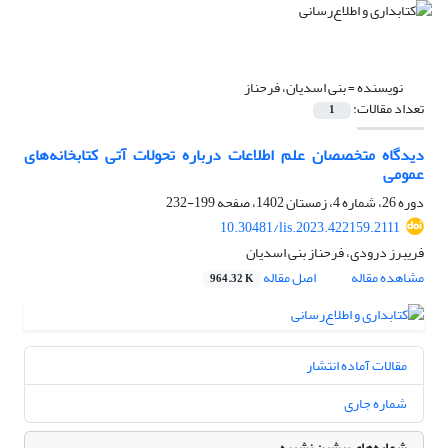
نویسنده =
بنی اسدیان، فرحناز
تعداد مقالات:
1
دیدگاه متخصصان علم اطلاعات درباره تحولات آتی کتابخانه‌های
عمومی
دوره 26، شماره 4، زمستان 1402، صفحه
199-232
10.30481/lis.2023.422159.2111
فریبرز درودی، فرحناز بنی اسدیان
مشاهده مقاله
اصل مقاله
964.32 K
مقالات آماده انتشار
شماره جاری
شماره‌های پیشین نشریه