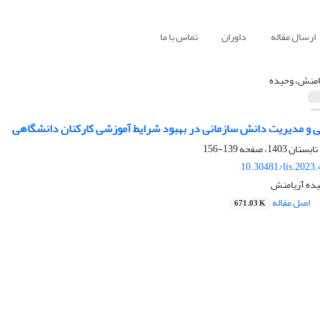
ارسال مقاله
داوران
تماس با ما
امنش، وحیده
و مدیریت دانش سازمانی در بهبود شرایط آموزشی کارکنان دانشگاهی
139-156
10.30481/lis.2023
یده آریامنش
اصل مقاله
671.03 K