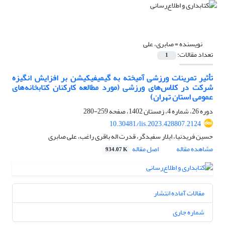
نویسنده =
صابری، علی
تعداد مقالات:
1
تأثیر تمرینات ورزشی آمیخته به گیمیفیکیشن بر افزایش انگیزه
شرکت در کلاس‌های ورزشی (مورد مطالعه کارکنان کتابخانه‌های
عمومی استان تهران)
دوره 26، شماره 4، زمستان 1402، صفحه
259-280
10.30481/lis.2023.428807.2124
حسین فریدنیا، ایلار سفیدگر، قدرت اله باقری راغب، علی صابری
مشاهده مقاله
اصل مقاله
934.07 K
مقالات آماده انتشار
شماره جاری