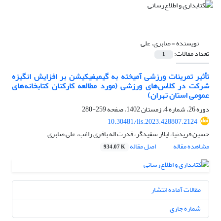
نویسنده =
صابری، علی
تعداد مقالات:
1
تأثیر تمرینات ورزشی آمیخته به گیمیفیکیشن بر افزایش انگیزه
شرکت در کلاس‌های ورزشی (مورد مطالعه کارکنان کتابخانه‌های
عمومی استان تهران)
دوره 26، شماره 4، زمستان 1402، صفحه
259-280
10.30481/lis.2023.428807.2124
حسین فریدنیا، ایلار سفیدگر، قدرت اله باقری راغب، علی صابری
مشاهده مقاله
اصل مقاله
934.07 K
مقالات آماده انتشار
شماره جاری