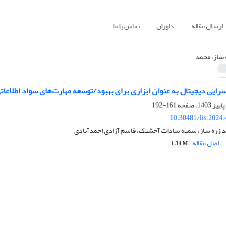
ارسال مقاله
داوران
تماس با ما
 ساز، محمد
ایی دیجیتال به عنوان ابزاری برای بهبود/توسعه مهارت‌های سواد اطلاعات
161-192
10.30481/lis.2024
د زره ساز، سمیه سادات آخشیک، قاسم آزادی احمدآبادی
اصل مقاله
1.34 M