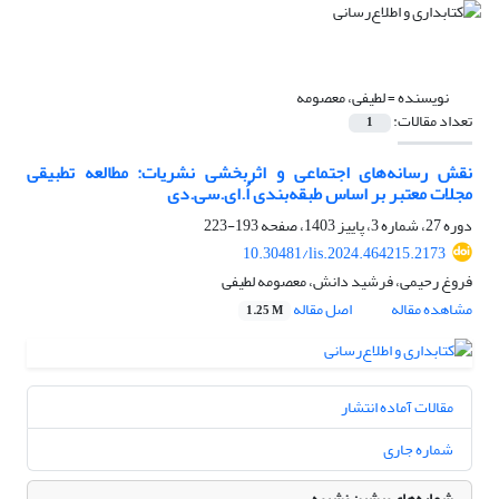
نویسنده =
لطیفی، معصومه
تعداد مقالات:
1
نقش رسانه‌های اجتماعی و اثربخشی نشریات: مطالعه تطبیقی
مجلات معتبر بر اساس طبقه‌بندی اُ.ای.سی.دی
دوره 27، شماره 3، پاییز 1403، صفحه
193-223
10.30481/lis.2024.464215.2173
فروغ رحیمی، فرشید دانش، معصومه لطیفی
مشاهده مقاله
اصل مقاله
1.25 M
مقالات آماده انتشار
شماره جاری
شماره‌های پیشین نشریه