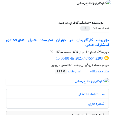
نویسنده =
صادقی گوغری، مرضیه
تعداد مقالات:
1
تجربیات کارآفرینان در دوران مدرسه: تحلیل هم‌رخدادی
انتشارات علمی
دوره 28، شماره 1، بهار 1404، صفحه
163-192
10.30481/lis.2025.487564.2208
مرضیه صادقی گوغری، نعمت الله موسی پور
مشاهده مقاله
اصل مقاله
1.87 M
مقالات آماده انتشار
شماره جاری
شماره‌های پیشین نشریه