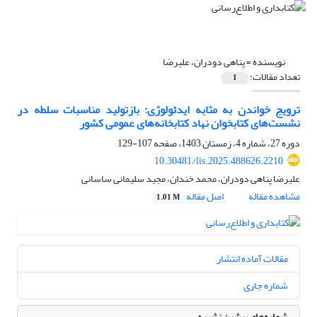
نویسنده =
پناهی دودران، علیرضا
تعداد مقالات:
1
ترویج خواندن به‌ مثابه ایدئولوژی: بازتولید مناسبات سلطه در
نشست‌های کتابخوان نهاد کتابخانه‌های عمومی کشور
دوره 27، شماره 4، زمستان 1403، صفحه
107-129
10.30481/lis.2025.488626.2210
علیرضا پناهی دودران، محمد خندان، مجید سلیمانی ساسانی
مشاهده مقاله
اصل مقاله
1.01 M
مقالات آماده انتشار
شماره جاری
شماره‌های پیشین نشریه