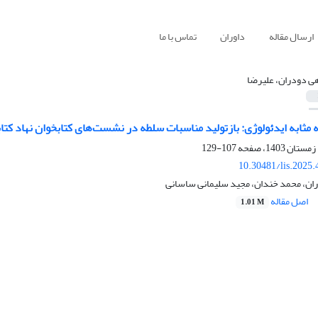
ارسال مقاله
داوران
تماس با ما
هی دودران، علیرضا
‌ مثابه ایدئولوژی: بازتولید مناسبات سلطه در نشست‌های کتابخوان نهاد کت
107-129
10.30481/lis.2025
ران، محمد خندان، مجید سلیمانی ساسانی
اصل مقاله
1.01 M