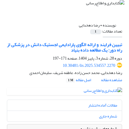
نویسنده =
رضا دهخدایی
تعداد مقالات:
1
تبیین فرایند و ارائه الگوی پارادایمی لجستیک دانش در پزشکی از
راه دور: یک مطالعه داده بنیاد
دوره 28، شماره 3، پاییز 1404، صفحه
171-197
10.30481/lis.2025.534557.2270
رضا دهخدایی، محمد حسن زاده، عاطفه شریف، سلیمان احمدی
مشاهده مقاله
اصل مقاله
1 M
مقالات آماده انتشار
شماره جاری
شماره‌های پیشین نشریه