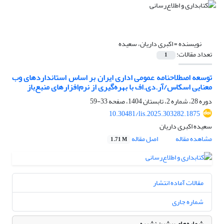
نویسنده =
اکبری داریان، سعیده
تعداد مقالات:
1
توسعه اصطلاحنامه‌ عمومی اداری ایران بر اساس استانداردهای وب
معنایی اسکاس/آر.دی.اف با بهره‌گیری از نرم‌افزارهای منبع‌باز
دوره 28، شماره 2، تابستان 1404، صفحه
33-59
10.30481/lis.2025.303282.1875
سعیده اکبری داریان
مشاهده مقاله
اصل مقاله
1.71 M
مقالات آماده انتشار
شماره جاری
شماره‌های پیشین نشریه