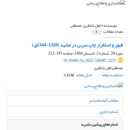
نویسنده =
لعل شاطری، مصطفی
تعداد مقالات:
1
ظهور و استقرار چاپ سربی در مشهد (1320-1344ق)
دوره 28، شماره 2، تابستان 1404، صفحه
181-212
10.30481/lis.2025.536487.2271
مصطفی لعل شاطری
مشاهده مقاله
اصل مقاله
1.53 M
مقالات آماده انتشار
شماره جاری
شماره‌های پیشین نشریه