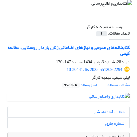
نویسنده =
مهدیه کارگر
تعداد مقالات:
1
کتابخانه‌های عمومی و نیازهای اطلاعاتی زنان باردار روستایی: مطالعه‌
کیفی
دوره 28، شماره 3، پاییز 1404، صفحه
147-170
10.30481/lis.2025.551209.2294
لیلی سیفی، مهدیه کارگر
مشاهده مقاله
اصل مقاله
957.36 K
مقالات آماده انتشار
شماره جاری
شماره‌های پیشین نشریه