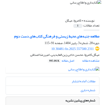
نویسنده =
کامروا، مهگل
تعداد مقالات:
1
مطالعه جنبه‌های محیط زیستی و فرهنگی کتاب‌های دست دوم
دوره 28، شماره 3، پاییز 1404، صفحه
91-115
10.30481/lis.2025.557500.2311
مهگل کامروا، محسن حاجی زین العابدینی، امیررضا اصنافی
مشاهده مقاله
اصل مقاله
995.06 K
مقالات آماده انتشار
شماره جاری
شماره‌های پیشین نشریه