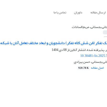
ارسال مقاله
داوران
تماس با ما
انی بجستانی، مریم السادات
ک تفکر (فن شش کلاه تفکر) دانشجویان و ابعاد مختلف تعامل آنان با شبکه‌
ر، پذیرفته شده، انتشار آنلاین از
08 دی 1404
10.30481/lis.2025
انی بجستانی، حسن بهزادی
اصل مقاله
920.78 K