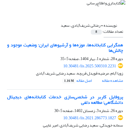
نویسنده =
رضائی شریف‌آبادی، سعید
تعداد مقالات:
8
همگرایی کتابخانه‌ها، موزه‌ها و آرشیوهای ایران: وضعیت موجود و
چالش‏‌ها
دوره 28، شماره 1، بهار 1404، صفحه
5-35
10.30481/lis.2025.500310.2231
زویا آبام، مرضیه قویدل قریچه، سعید رضایی شریف آبادی
مشاهده مقاله
اصل مقاله
1.16 M
پروفایل کاربر در شخصی‌سازی خدمات کتابخانه‌های دیجیتال
دانشگاهی: مطالعه دلفی
دوره 26، شماره 3، زمستان 1402، صفحه
5-30
10.30481/lis.2021.286773.1827
سمانه خویدکی، سعید رضایی شریف‌آبادی، امیر غایبی