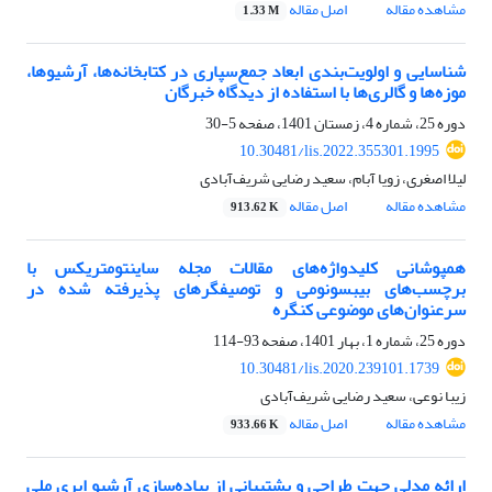
مشاهده مقاله
اصل مقاله
1.33 M
شناسایی و اولویت‌بندی ابعاد جمع‌سپاری در کتابخانه‌ها، آرشیوها،
موزه‌ها و گالری‌ها با استفاده از دیدگاه خبرگان
دوره 25، شماره 4، زمستان 1401، صفحه
5-30
10.30481/lis.2022.355301.1995
لیلا اصغری، زویا آبام، سعید رضایی شریف‌آبادی
مشاهده مقاله
اصل مقاله
913.62 K
همپوشانی کلیدواژه‌های مقالات مجله ساینتومتریکس با
برچسب‌های بیبسونومی و توصیفگرهای پذیرفته شده در
سرعنوان‌های موضوعی کنگره
دوره 25، شماره 1، بهار 1401، صفحه
93-114
10.30481/lis.2020.239101.1739
زیبا نوعی، سعید رضایی شریف‌آبادی
مشاهده مقاله
اصل مقاله
933.66 K
ارائه مدلی جهت طراحی و پشتیبانی از پیاده‌سازی آرشیو ابری ملی