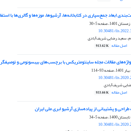
‌بندی ابعاد جمع‌سپاری در کتابخانه‌ها، آرشیوها، موزه‌ها و گالری‌ها با استف
5-30
10.30481/lis.2022
بام، سعید رضایی شریف‌آبادی
اصل مقاله
913.62 K
اژه‌های مقالات مجله ساینتومتریکس با برچسب‌های بیبسونومی و توصیفگ
93-114
10.30481/lis.2020
ضایی شریف‌آبادی
اصل مقاله
933.66 K
طراحی و پشتیبانی از پیاده‌سازی آرشیو ابری ملی ایران
5-34
10.30481/lis.2020