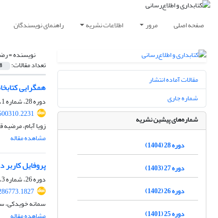
صفحه اصلی
مرور
اطلاعات نشریه
راهنمای نویسندگان
نویسنده =
رضا
تعداد مقالات:
8
مقالات آماده انتشار
همگرایی کتابخان
شماره جاری
دوره 28، شماره 1، بهار 1404، صفحه
.500310.2231
شماره‌های پیشین نشریه
زویا آبام، مرضیه
مشاهده مقاله
دوره 28 (1404)
پروفایل کاربر 
دوره 27 (1403)
دوره 26، شماره 3، زمستان 1402، صفحه
دوره 26 (1402)
.286773.1827
سمانه خویدکی، سعی
دوره 25 (1401)
مشاهده مقاله