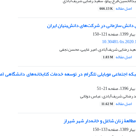
عبدالحسین فرج پهلو، سعید رضایی شریف‌آبادی
اصل مقاله
666.13 K
دانش سازمانی در شرکت‌های دانش‌بنیان ایران
121-150
10.30481/lis.2020
 سعید رضایی شریف‌آبادی، امیر غایبی، محسن نجفی
اصل مقاله
1.03 M
‌ اجتماعی موبایلی تلگرام در توسعه خدمات کتابخانه‌های دانشگاهی (مطال
21-51
ید رضائی شریف‌آبادی، عباس دولانی
اصل مقاله
11.62 M
العة زنان شاغل و خانه‌دار شهر شیراز
133-150