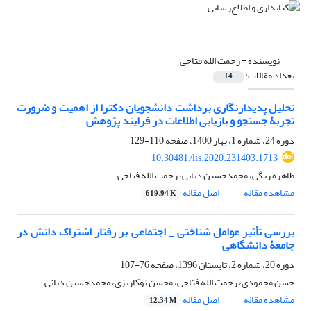
نویسنده =
رحمت الله فتاحی
تعداد مقالات:
14
تحلیل پدیدارنگاری برداشت دانشجویان دکترا از اهمیت و ضرورت
تجربۀ جستجو و بازیابی اطلاعات در فرایند پژوهش
دوره 24، شماره 1، بهار 1400، صفحه
110-129
10.30481/lis.2020.231403.1713
طاهره ریگی، محمدحسین دیانی، رحمت الله فتاحی
مشاهده مقاله
اصل مقاله
619.94 K
بررسی تأثیر عوامل شناختی _ اجتماعی بر رفتار اشتراک دانش در
جامعۀ دانشگاهی
دوره 20، شماره 2، تابستان 1396، صفحه
76-107
حسن محمودی، رحمت الله فتاحی، محسن نوکاریزی، محمدحسین دیانی
مشاهده مقاله
اصل مقاله
12.34 M