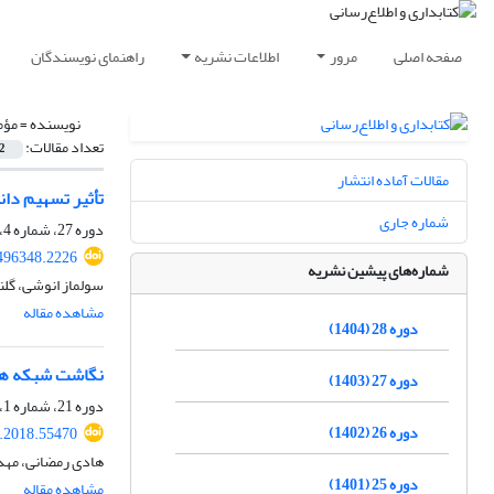
صفحه اصلی
مرور
اطلاعات نشریه
راهنمای نویسندگان
نویسنده =
مؤم
تعداد مقالات:
2
مقالات آماده انتشار
تأثیر تسهیم دان
شماره جاری
دوره 27، شماره 4، زمستان 1403، صفحه
.496348.2226
شماره‌های پیشین نشریه
سولماز انوشی، گل
مشاهده مقاله
دوره 28 (1404)
نگاشت شبکه همک
دوره 27 (1403)
دوره 21، شماره 1، بهار 1397، صفحه
دوره 26 (1402)
s.2018.55470
هادی رمضانی، مهد
دوره 25 (1401)
مشاهده مقاله