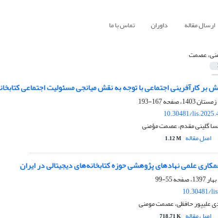
ارسال مقاله
داوران
تماس با ما
نی، عصمت
ش بر کارآفرینی اجتماعی با توجه به نقش میانجی مسئولیت اجتماعی کتابخان
167-193
10.30481/lis.2025
نسا گلینی مقدم، عصمت مؤمنی
اصل مقاله
1.12 M
اری علمی نهادهای پژوهشی حوزه کتابخانه‌های دیجیتالی در ایران
55-99
10.30481/li
ی علیپور حافظی، عصمت مومنی
اصل مقاله
718.71 K