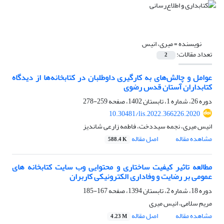
نویسنده =
میری، انیس
تعداد مقالات:
2
عوامل و چالش‌های به کارگیری داوطلبان در کتابخانه‌ها از دیدگاه
کتابداران آستان قدس رضوی
دوره 26، شماره 1، تابستان 1402، صفحه
259-278
10.30481/lis.2022.366226.2020
انیس میری، نجمه سیددخت، فاطمه زارعی شاندیز
مشاهده مقاله
اصل مقاله
588.4 K
مطالعه تاثیر کیفیت ساختاری و محتوایی وب سایت کتابخانه های
عمومی بر رضایت و وفاداری الکترونیکی کاربران
دوره 18، شماره 2، تابستان 1394، صفحه
167-185
مریم سلامی، انیس میری
مشاهده مقاله
اصل مقاله
4.23 M