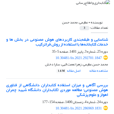
نویسنده =
عظیمی، محمد حسن
تعداد مقالات:
3
شناسایی و طبقه‌بندی کاربردهای هوش مصنوعی در بخش ها و
خدمات کتابخانه‌ها با استفاده از روش فراترکیب
دوره 25، شماره 3، پاییز 1401، صفحه
5-35
10.30481/lis.2021.292701.1847
محمد حسن عظیمی، زهرا نعمت الهی، سارا دخش
مشاهده مقاله
اصل مقاله
1.6 M
بررسی آگاهی و میزان استفاده کتابداران دانشگاهی از فناوری
هوش مصنوعی: مطالعه موردی (کتابداران دانشگاه شهید چمران
اهواز و علوم پزشکی
دوره 24، شماره 4، زمستان 1400، صفحه
154-177
10.30481/lis.2021.286969.1831