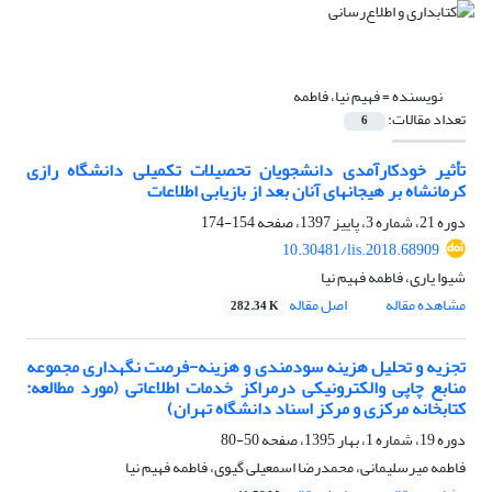
نویسنده =
فهیم نیا، فاطمه
تعداد مقالات:
6
تأثیر خودکارآمدی دانشجویان تحصیلات تکمیلی دانشگاه رازی
کرمانشاه بر هیجان‏های آنان بعد از بازیابی اطلاعات
دوره 21، شماره 3، پاییز 1397، صفحه
154-174
10.30481/lis.2018.68909
شیوا یاری، فاطمه فهیم نیا
مشاهده مقاله
اصل مقاله
282.34 K
تجزیه و تحلیل هزینه سودمندی و هزینه-فرصت نگهداری مجموعه
منابع چاپی والکترونیکی درمراکز خدمات اطلاعاتی (مورد مطالعه:
کتابخانه مرکزی و مرکز اسناد دانشگاه تهران)
دوره 19، شماره 1، بهار 1395، صفحه
50-80
فاطمه میرسلیمانی، محمدرضا اسمعیلی گیوی، فاطمه فهیم نیا