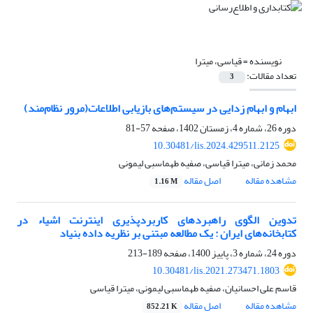
نویسنده =
قیاسی، میترا
تعداد مقالات:
3
ابهام‌ و ابهام زدایی در سیستم‌های بازیابی اطلاعات(مرور نظام‌مند)
دوره 26، شماره 4، زمستان 1402، صفحه
57-81
10.30481/lis.2024.429511.2125
محمد زمانی، میترا قیاسی، صفیه طهماسبی لیمونی
مشاهده مقاله
اصل مقاله
1.16 M
تدوین الگوی راهبردهای کاربردپذیری اینترنت اشیاء در
کتابخانه‌های ایران : یک مطالعه مبتنی بر نظریه داده بنیاد
دوره 24، شماره 3، پاییز 1400، صفحه
189-213
10.30481/lis.2021.273471.1803
قاسم علی احسانیان، صفیه طهماسبی لیمونی، میترا قیاسی
مشاهده مقاله
اصل مقاله
852.21 K