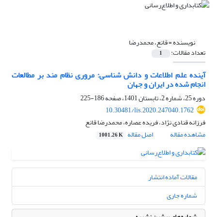
نویسنده =
قانع، محمدرضا
تعداد مقالات:
1
آینده علم اطلاعات و دانش شناسی: مروری نظام مند بر مطالعات
انجام شده در ایران و جهان
دوره 25، شماره 2، تابستان 1401، صفحه
186-225
10.30481/lis.2020.247040.1762
فرزانه قنادی نژاد، فریده عصاره، محمدرضا قانع
مشاهده مقاله
اصل مقاله
1001.26 K
مقالات آماده انتشار
شماره جاری
شماره‌های پیشین نشریه