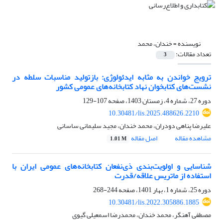
نویسنده =
خندان، محمد
تعداد مقالات:
3
ترویج خواندن به‌ مثابه ایدئولوژی: بازتولید مناسبات سلطه در
نشست‌های کتابخوان نهاد کتابخانه‌های عمومی کشور
دوره 27، شماره 4، زمستان 1403، صفحه
107-129
10.30481/lis.2025.488626.2210
علیرضا پناهی دودران، محمد خندان، مجید سلیمانی ساسانی
مشاهده مقاله
اصل مقاله
1.01 M
شناسایی و اولویت‌بندی ذی‌نفعان کتابخانه‌های عمومی ایران با
استفاده از ماتریس علاقه/قدرت
دوره 25، شماره 1، بهار 1401، صفحه
244-268
10.30481/lis.2022.305886.1885
مصطفی آهنگر، محمد خندان، محمدرضا اسمعیلی گیوی