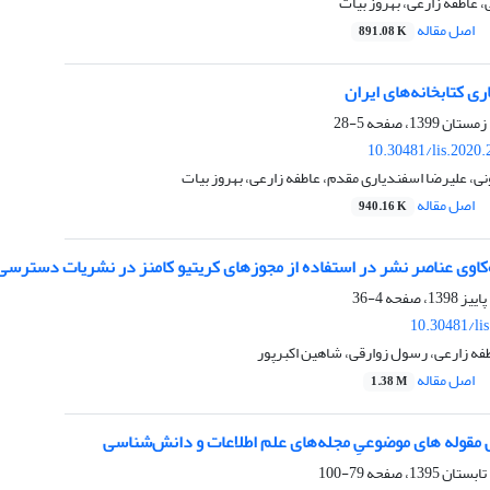
عاطفه زارعی، بهروز بیات
اصل مقاله
891.08 K
ری کتابخانه‌های ایران
5-28
10.30481/lis.2020
نی، علیرضا اسفندیاری مقدم، عاطفه زارعی، بهروز بیات
اصل مقاله
940.16 K
کاوی عناصر نشر در استفاده از مجوزهای کریتیو کامنز در نشریات دسترسی ب
4-36
10.30481/li
فه زارعی، رسول زوارقی، شاهین اکبرپور
اصل مقاله
1.38 M
ی مقوله های موضوعیِ مجله‌های علم اطلاعات و دانش‌‌شناسی
79-100