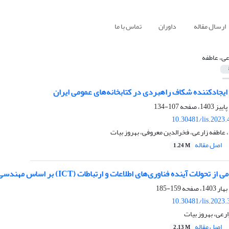
ارسال مقاله
داوران
تماس با ما
عی، عاطفه
یجاد‌کننده‌ شکاف راهبردی در کتابخانه‌های عمومی ایران
107-134
10.30481/lis.2023
 عاطفه زارعی، فخرالدین معروفی، بهروز بیات
اصل مقاله
1.24 M
ینده فناوری‌های اطلاعات و ارتباطات (ICT) بر اساس مهندسی دانش سازمانی در سازمان‌های دانش بنیان
159-185
10.30481/lis.2023
ارعی، بهروز بیات
اصل مقاله
2.13 M