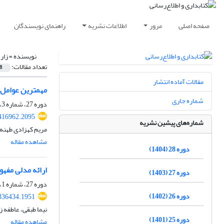
صفحه اصلی
مرور
اطلاعات نشریه
راهنمای نویسندگان
نویسنده =
زار
تعداد مقالات:
8
مقالات آماده انتشار
مهمترین عوامل ا
شماره جاری
دوره 27، شماره 3، پاییز 1403، صفحه
.416962.2095
شماره‌های پیشین نشریه
مریم کهزادی طهنه،
مشاهده مقاله
دوره 28 (1404)
ارائه مدلی مفهومی از تحولات آ
دوره 27 (1403)
دوره 27، شماره 1، بهار 1403، صفحه
دوره 26 (1402)
.336434.1951
نیما طبقی، عاطفه ز
دوره 25 (1401)
مشاهده مقاله