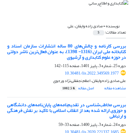
نویسنده =
صادق زاده وایقان، علی
تعداد مقالات:
5
بررسی کارنامه و چالش‌های 80 ساله انتشارات سازمان اسناد و
کتابخانه ملی ایران (1316- 1398)، به عنوان فعال‌ترین ناشر دولتی
در حوزه علوم کتابداری و آرشیوی
دوره 25، شماره 3، پاییز 1401، صفحه
115-142
10.30481/lis.2022.349569.1977
علی صادق زاده وایقان، اعظم نجفقلی‌نژاد ورجوی
مشاهده مقاله
اصل مقاله
1002.5 K
بررسی مخاطب‌شناسی در تقدیم‌نامه‌های پایان‌نامه‌های دانشگاهی
و حوزوی ارائه شده بعد از انقلاب اسلامی با تاکید بر نقش فرهنگی
و ارتباطی
دوره 24، شماره 3، پاییز 1400، صفحه
33-59
10.30481/lis.2020.221337.1685