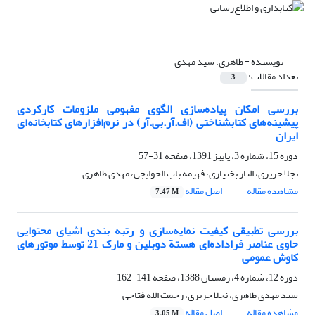
نویسنده =
طاهری، سید مهدی
تعداد مقالات:
3
بررسی امکان پیاده‌سازی الگوی مفهومی ملزومات کارکردی
پیشینه‌های کتابشناختی (اف.آر.بی.آر) در نرم‌افزارهای کتابخانه‌ای
ایران
دوره 15، شماره 3، پاییز 1391، صفحه
31-57
نجلا حریری، الناز بختیاری، فهیمه باب الحوایجی، مهدی طاهری
مشاهده مقاله
اصل مقاله
7.47 M
بررسی تطبیقی کیفیت نمایه‌سازی و رتبه بندی اشیای محتوایی
حاوی عناصر فراداده‌ای هستة دوبلین و مارک 21 توسط موتورهای
کاوش عمومی
دوره 12، شماره 4، زمستان 1388، صفحه
141-162
سید مهدی طاهری، نجلا حریری، رحمت‌ الله فتاحی
مشاهده مقاله
اصل مقاله
3.05 M