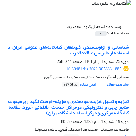
نویسنده =
اسمعیلی گیوی، محمدرضا
تعداد مقالات:
2
شناسایی و اولویت‌بندی ذی‌نفعان کتابخانه‌های عمومی ایران با
استفاده از ماتریس علاقه/قدرت
دوره 25، شماره 1، بهار 1401، صفحه
244-268
10.30481/lis.2022.305886.1885
مصطفی آهنگر، محمد خندان، محمدرضا اسمعیلی گیوی
مشاهده مقاله
اصل مقاله
957.58 K
تجزیه و تحلیل هزینه سودمندی و هزینه-فرصت نگهداری مجموعه
منابع چاپی والکترونیکی درمراکز خدمات اطلاعاتی (مورد مطالعه:
کتابخانه مرکزی و مرکز اسناد دانشگاه تهران)
دوره 19، شماره 1، بهار 1395، صفحه
50-80
فاطمه میرسلیمانی، محمدرضا اسمعیلی گیوی، فاطمه فهیم نیا