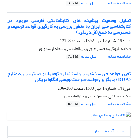
مشاهده مقاله
اصل مقاله
3.97 M
تحلیل وضعیت پیشینه های کتابشناختی فارسی موجود در
کتابشناسی ملی ایران به منظور بررسی به کارگیری قواعد توصیف و
دسترسی به منبع(آر.دی.ای.)
دوره 16، شماره 1، بهار 1392، صفحه
89-121
فاطمه پازوکی، محسن حاجی زین العابدینی، شعله ارسطوپور
مشاهده مقاله
اصل مقاله
7.31 M
تغییر قواعد فهرست‌نویسی: استاندارد توصیف و دسترسی به منابع
(RDA) جایگزین قواعد فهرست‌نویسی انگلوامریکن
دوره 14، شماره 1، بهار 1390، صفحه
269-296
خدیجه مرادی، محسن حاجی زین العابدینی
مشاهده مقاله
اصل مقاله
8.35 M
مقالات آماده انتشار