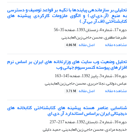
تحلیلی بر سازماندهی پیایندها با تکیه بر قواعد توصیف و دسترسی
به منبع (آر.دی.ای.) و الگوی ملزومات کارکردی پیشینه های
کتابشناختی (اف.آر.بی.آر.)
دوره 17، شماره 4، زمستان 1393، صفحه
35-56
علیرضا مظفری، محسن حاجی زین العابدینی
مشاهده مقاله
اصل مقاله
4.06 M
تحلیل وضعیت وب سایت های وزارتخانه های ایران بر اساس نرم
افزارهای پیوسته کنسرسیوم جهانی وب
دوره 16، شماره 3، پاییز 1392، صفحه
145-163
عباس دولانی، نجلا حریری، محسن حاجی زین العابدینی
مشاهده مقاله
اصل مقاله
3.71 M
شناسایی عناصر هسته پیشینه های کتابشناختی کتابخانه های
دیجیتالی ایران براساس استاندارد آر.دی.ای
دوره 16، شماره 2، تابستان 1392، صفحه
217-237
خدیجه مرادی، محسن حاجی زین العابدینی، حمید دلیلی