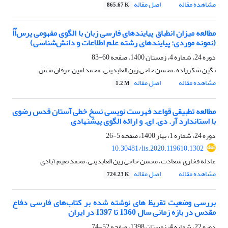
مشاهده مقاله
اصل مقاله
865.67 K
مطالعه میزان انطباق پیایندهای فارسی زبان با الگوی مفهومی پرس‌اُاُ
(نمونه موردی: پیایندهای رشته علم اطلاعات و دانش‌شناسی)
دوره 24، شماره 4، زمستان 1400، صفحه
60-83
نگین شکرزاده، محسن حاجی زین العابدینی، محمد امین عرفان منش
مشاهده مقاله
اصل مقاله
1.2 M
مطالعه تطبیقی قواعد فهرست نویسی نسخ خطی آستان قدس رضوی
با استاندارد آر. دی. ای. و ارائه الگوی پیشنهادی
دوره 24، شماره 1، بهار 1400، صفحه
5-26
10.30481/lis.2020.119610.1302
عادله فخاری سعادت، محسن حاجی زین العابدینی، محمد نعیم آبادی
مشاهده مقاله
اصل مقاله
724.23 K
بررسی وضعیت تقریظ های نوشته شده بر کتاب‌های فارسی دفاع
مقدس در بازه زمانی سال 1360 تا 1397 در ایران
دوره 22، شماره 4، زمستان 1398، صفحه
52-74