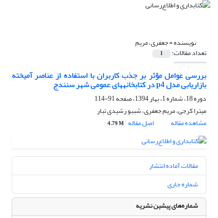
نویسنده =
جعفری، مریم
تعداد مقالات:
1
بررسی عوامل مؤثر بر جذب کاربران با استفاده از عناصر آمیخته
بازاریابی مدل p4 در کتابخانه‏های عمومی شهر سنندج
دوره 18، شماره 1، بهار 1394، صفحه
91-114
میترا کرجی، مریم جعفری، شببو رشیدی تبار
مشاهده مقاله
اصل مقاله
4.79 M
مقالات آماده انتشار
شماره جاری
شماره‌های پیشین نشریه