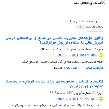
نویسنده =
ضیایی، ثریا
تعداد مقالات:
3
واکاوی مؤلفه‌های مدیریت دانش در منابع و برنامه‌های درسی
آموزش عالی (با استفاده از روش فراترکیب)
دوره 24، شماره 4، زمستان 1400، صفحه
178-204
10.30481/lis.2021.301471.1869
اعظم موسی چمنی، سعید غفاری، ثریا ضیایی، افشین موسوی چلک
مشاهده مقاله
اصل مقاله
1.21 M
کتاب‌های کمیاب و مجموعه‌های ویژه: مطالعه تاریخچه و وضعیت
موجود در جهان و ایران
دوره 24، شماره 3، پاییز 1400، صفحه
5-32
10.30481/lis.2021.279327.1817
سیده طرفه ابطحی نژادمقدم، ثریا ضیایی، هادی شریف‌مقدم، علی بیرانوند