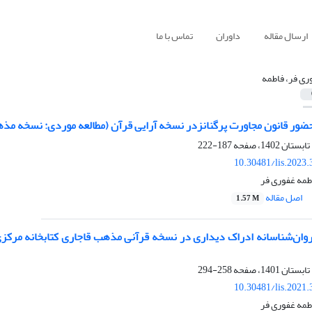
ارسال مقاله
داوران
تماس با ما
ری فر، فاطمه
ور قانون مجاورت پرگنانزدر نسخه آرایی قرآن (مطالعه موردی: نسخه مذهب 
187-222
10.30481/lis.2023
مه غفوری فر
اصل مقاله
1.57 M
258-294
10.30481/lis.2021
مه غفوری فر