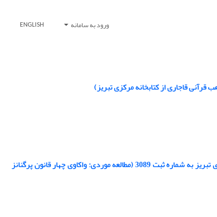
ورود به سامانه
ENGLISH
قرآنی قاجاری از کتابخانه مرکزی تبریز)
تشریح رویکرد روان‌شناسانه ادراک دیداری در نسخه قرآنی مذهب قاجاری کتابخانه مرکزی تبریز به شماره ثبت 3089 (مطالعه موردی: واکاوی چهار قانون پرگنانز