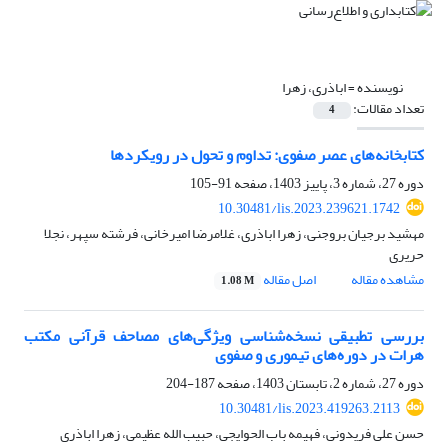
نویسنده =
اباذری، زهرا
تعداد مقالات:
4
کتابخانه‌های عصر صفوی: تداوم و تحول در رویکردها
دوره 27، شماره 3، پاییز 1403، صفحه
91-105
10.30481/lis.2023.239621.1742
مهشید برجیان بروجنی، زهرا اباذری، غلامرضا امیرخانی، فرشته سپهر، نجلا
حریری
مشاهده مقاله
اصل مقاله
1.08 M
بررسی تطبیقی نسخه‌شناسی ویژگی‌های مصاحف قرآنی مکتب
هرات در دوره‌های تیموری و صفوی
دوره 27، شماره 2، تابستان 1403، صفحه
187-204
10.30481/lis.2023.419263.2113
حسن علی فریدونی، فهیمه باب الحوایجی، حبیب الله عظیمی، زهرا اباذری