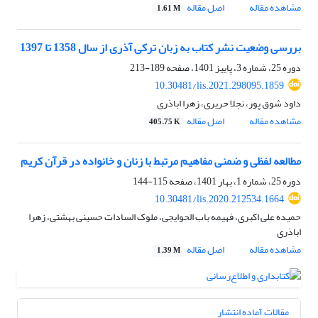
مشاهده مقاله
اصل مقاله
1.61 M
بررسی وضعیت نشر کتاب به زبان ترکی آذری از سال 1358 تا 1397
دوره 25، شماره 3، پاییز 1401، صفحه
189-213
10.30481/lis.2021.298095.1859
داود شوق پور، نجلا حریری، زهرا اباذری
مشاهده مقاله
اصل مقاله
405.75 K
مطالعه لفظی و ضمنی مفاهیم مرتبط با زنان و خانواده در قرآن کریم
دوره 25، شماره 1، بهار 1401، صفحه
115-144
10.30481/lis.2020.212534.1664
حمیده علی اکبری، فهیمه باب الحوایجی، ملوک السادات حسینی بهشتی، زهرا
اباذری
مشاهده مقاله
اصل مقاله
1.39 M
مقالات آماده انتشار