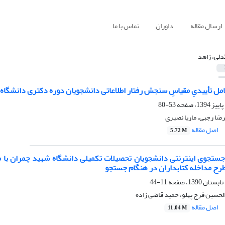
ارسال مقاله
داوران
تماس با ما
دلی، زاهد
امل تأییدیِ مقیاسِ سنجش رفتار اطلاعاتی دانشجویان دوره دکتری دانشگاه
53-80
رضا رجبی، ماریا نصیری
اصل مقاله
5.72 M
جستجوی اینترنتی دانشجویان تحصیلات تکمیلی دانشگاه شهید چمران با مد
 طرح مداخله کتابداران در هنگام جستجو
11-44
لحسین فرج پهلو، حمید قاضی زاده
اصل مقاله
11.04 M