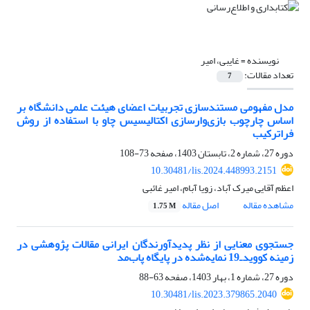
نویسنده =
غایبی، امیر
تعداد مقالات:
7
مدل مفهومی مستندسازی تجربیات اعضای هیئت علمی دانشگاه بر
اساس چارچوب بازی‌وارسازی اکتالیسیس چاو با استفاده از روش
فراترکیب
دوره 27، شماره 2، تابستان 1403، صفحه
73-108
10.30481/lis.2024.448993.2151
اعظم آقایی میرک آباد، زویا آبام، امیر غائبی
مشاهده مقاله
اصل مقاله
1.75 M
جستجوی معنایی از نظر پدیدآورندگان ایرانی مقالات پژوهشی در
زمینه کوویدـ19 نمایه‌شده در پایگاه پاب‌مد
دوره 27، شماره 1، بهار 1403، صفحه
63-88
10.30481/lis.2023.379865.2040