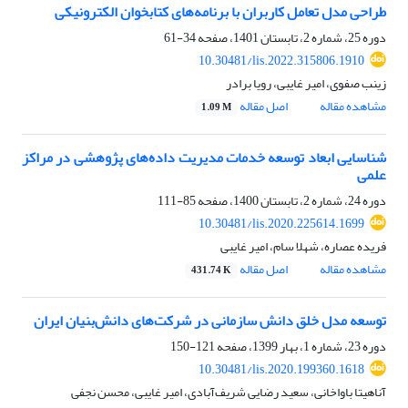
طراحی مدل تعامل کاربران با برنامه‌های کتابخوان الکترونیکی
دوره 25، شماره 2، تابستان 1401، صفحه
34-61
10.30481/lis.2022.315806.1910
زینب صفوی، امیر غایبی، رویا برادر
مشاهده مقاله
اصل مقاله
1.09 M
شناسایی ابعاد توسعه خدمات مدیریت داده‌های پژوهشی در مراکز
علمی
دوره 24، شماره 2، تابستان 1400، صفحه
85-111
10.30481/lis.2020.225614.1699
فریده عصاره، شهلا سام، امیر غایبی
مشاهده مقاله
اصل مقاله
431.74 K
توسعه مدل خلق دانش سازمانی در شرکت‌های دانش‌بنیان ایران
دوره 23، شماره 1، بهار 1399، صفحه
121-150
10.30481/lis.2020.199360.1618
آناهیتا باواخانی، سعید رضایی شریف‌آبادی، امیر غایبی، محسن نجفی