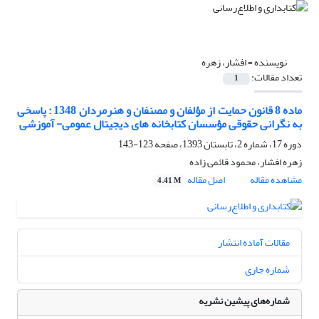
نویسنده =
افشار، زهره
تعداد مقالات:
1
ماده 8 قانون حمایت از مؤلفان و مصنفان و هنرمردان 1348 : پاسخی
به نگرانی حقوقی مؤسسان کتابخانه های دیجیتال عمومی- آموزشی
دوره 17، شماره 2، تابستان 1393، صفحه
123-143
زهره افشار، محمود قائمی زاده
مشاهده مقاله
اصل مقاله
4.41 M
مقالات آماده انتشار
شماره جاری
شماره‌های پیشین نشریه