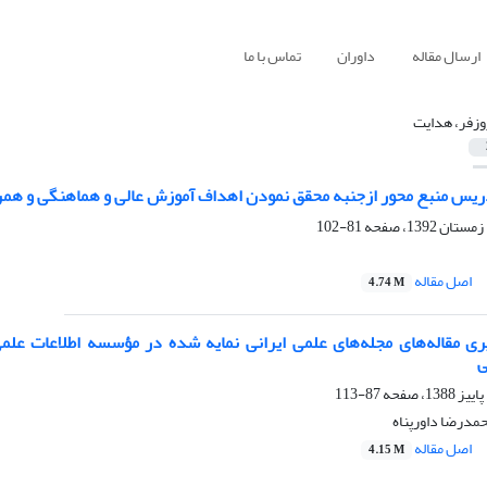
ارسال مقاله
داوران
تماس با ما
وزفر، هدایت
س منبع محور ازجنبه محقق نمودن اهداف آموزش عالی و هماهنگی و همرا
81-102
اصل مقاله
4.74 M
ی
87-113
مدرضا داورپناه
اصل مقاله
4.15 M