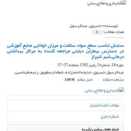
نویسنده =
خسروی، عبدالرسول
تعداد مقالات:
1
سنجش تناسب سطح سواد سلامت و میزان خوانایی منابع آموزشی
در دسترس بیماران دیابتی مراجعه کننده به مراکز بهداشتی
درمانی شهر شیراز
دوره 16، شماره 3، پاییز 1392، صفحه
37-57
عبدالرسول خسروی، خدیجه احمدزاده، شعله ارسطوپور، رحیم طهماسبی
مشاهده مقاله
اصل مقاله
3.88 M
مقالات آماده انتشار
شماره جاری
شماره‌های پیشین نشریه