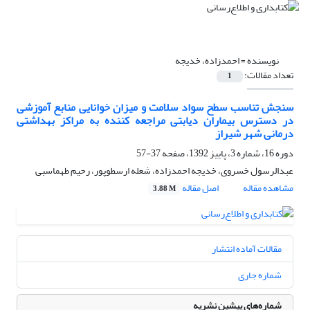
نویسنده =
احمدزاده، خدیجه
تعداد مقالات:
1
سنجش تناسب سطح سواد سلامت و میزان خوانایی منابع آموزشی
در دسترس بیماران دیابتی مراجعه کننده به مراکز بهداشتی
درمانی شهر شیراز
دوره 16، شماره 3، پاییز 1392، صفحه
37-57
عبدالرسول خسروی، خدیجه احمدزاده، شعله ارسطوپور، رحیم طهماسبی
مشاهده مقاله
اصل مقاله
3.88 M
مقالات آماده انتشار
شماره جاری
شماره‌های پیشین نشریه